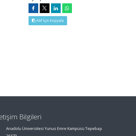
Atıf İçin Kopyala
letişim Bilgileri
Anadolu Üniversitesi Yunus Emre Kampüsü Tepebaşı
26470