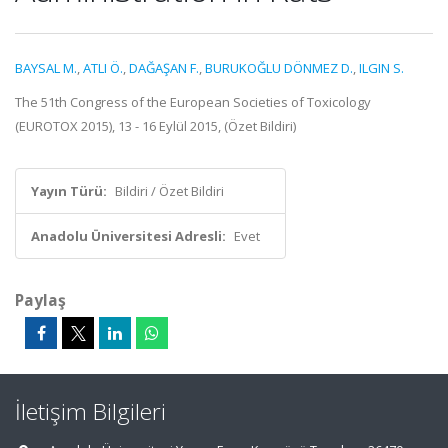
BAYSAL M.
,
ATLI Ö.
,
DAĞAŞAN F.
,
BURUKOĞLU DÖNMEZ D.
,
ILGIN S.
The 51th Congress of the European Societies of Toxicology
(EUROTOX 2015), 13 - 16 Eylül 2015, (Özet Bildiri)
Yayın Türü:
Bildiri / Özet Bildiri
Anadolu Üniversitesi Adresli:
Evet
Paylaş
İletişim Bilgileri