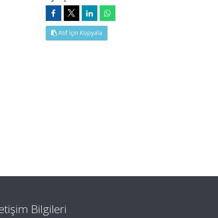
Atıf İçin Kopyala
letişim Bilgileri