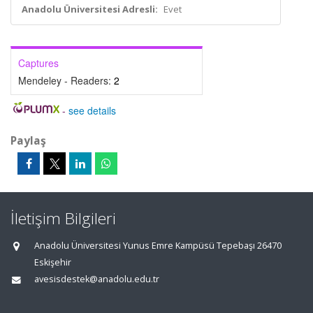
Anadolu Üniversitesi Adresli:
Evet
Captures
Mendeley - Readers:
2
-
see details
Paylaş
İletişim Bilgileri
Anadolu Üniversitesi Yunus Emre Kampüsü Tepebaşı 26470
Eskişehir
avesisdestek@anadolu.edu.tr