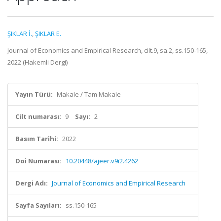
ŞIKLAR İ.
,
ŞIKLAR E.
Journal of Economics and Empirical Research, cilt.9, sa.2, ss.150-165,
2022 (Hakemli Dergi)
Yayın Türü:
Makale / Tam Makale
Cilt numarası:
9
Sayı:
2
Basım Tarihi:
2022
Doi Numarası:
10.20448/ajeer.v9i2.4262
Dergi Adı:
Journal of Economics and Empirical Research
Sayfa Sayıları:
ss.150-165