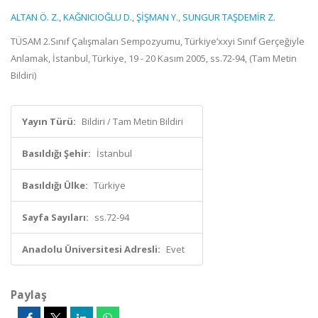
ALTAN Ö. Z.
,
KAĞNICIOĞLU D.
,
ŞİŞMAN Y.
,
SUNGUR TAŞDEMİR Z.
TÜSAM 2.Sınıf Çalışmaları Sempozyumu, Türkiye’xxyi Sınıf Gerçeğiyle
Anlamak, İstanbul, Türkiye, 19 - 20 Kasım 2005, ss.72-94, (Tam Metin
Bildiri)
Yayın Türü:
Bildiri / Tam Metin Bildiri
Basıldığı Şehir:
İstanbul
Basıldığı Ülke:
Türkiye
Sayfa Sayıları:
ss.72-94
Anadolu Üniversitesi Adresli:
Evet
Paylaş