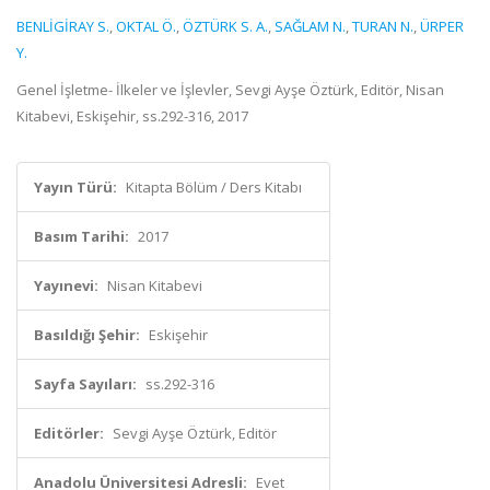
BENLİGİRAY S.
,
OKTAL Ö.
,
ÖZTÜRK S. A.
,
SAĞLAM N.
,
TURAN N.
,
ÜRPER
Y.
Genel İşletme- İlkeler ve İşlevler, Sevgi Ayşe Öztürk, Editör, Nisan
Kitabevi, Eskişehir, ss.292-316, 2017
Yayın Türü:
Kitapta Bölüm / Ders Kitabı
Basım Tarihi:
2017
Yayınevi:
Nisan Kitabevi
Basıldığı Şehir:
Eskişehir
Sayfa Sayıları:
ss.292-316
Editörler:
Sevgi Ayşe Öztürk, Editör
Anadolu Üniversitesi Adresli:
Evet