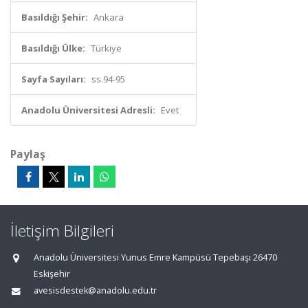
Basıldığı Şehir:
Ankara
Basıldığı Ülke:
Türkiye
Sayfa Sayıları:
ss.94-95
Anadolu Üniversitesi Adresli:
Evet
Paylaş
İletişim Bilgileri
Anadolu Üniversitesi Yunus Emre Kampüsü Tepebaşı 26470
Eskişehir
avesisdestek@anadolu.edu.tr