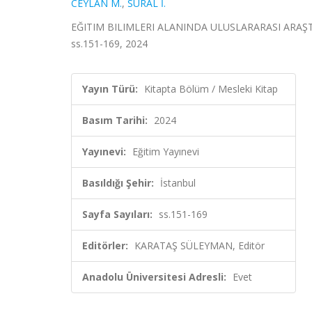
CEYLAN M.
,
SÜRAL İ.
EĞITIM BILIMLERI ALANINDA ULUSLARARASI ARAŞTIRM
ss.151-169, 2024
Yayın Türü:
Kitapta Bölüm / Mesleki Kitap
Basım Tarihi:
2024
Yayınevi:
Eğitim Yayınevi
Basıldığı Şehir:
İstanbul
Sayfa Sayıları:
ss.151-169
Editörler:
KARATAŞ SÜLEYMAN, Editör
Anadolu Üniversitesi Adresli:
Evet