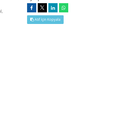
l,
Atıf İçin Kopyala