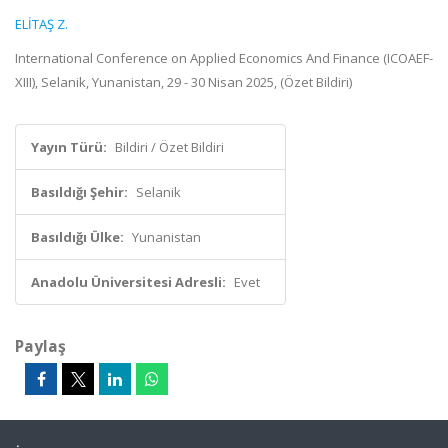
ELİTAŞ Z.
International Conference on Applied Economics And Finance (ICOAEF-
XIII), Selanik, Yunanistan, 29 - 30 Nisan 2025, (Özet Bildiri)
Yayın Türü:
Bildiri / Özet Bildiri
Basıldığı Şehir:
Selanik
Basıldığı Ülke:
Yunanistan
Anadolu Üniversitesi Adresli:
Evet
Paylaş