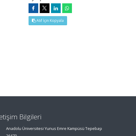
Atıf İçin Kopyala
letişim Bilgileri
Anadolu Üniversitesi Yunus Emre Kampüsü Tepebaşı
26470