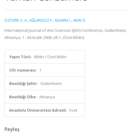
ÖZTÜRK S. A.
,
AĞLARGÖZ F.
,
ALKARA İ.
,
AKIN Ö.
International Journal of Arts Sciences (IJAS) Conference, Gottenheim,
Almanya, 1 - 04 Aralık 2008, cilt.1, (Özet Bildiri)
Yayın Türü:
Bildiri / Özet Bildiri
Cilt numarası:
1
Basıldığı Şehir:
Gottenheim
Basıldığı Ülke:
Almanya
Anadolu Üniversitesi Adresli:
Evet
Paylaş