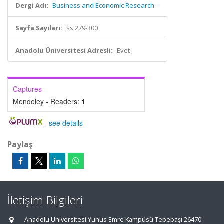
Dergi Adı:
Business and Economic Research
Sayfa Sayıları:
ss.279-300
Anadolu Üniversitesi Adresli:
Evet
Captures
Mendeley - Readers:
1
-
see details
Paylaş
İletişim Bilgileri
Anadolu Üniversitesi Yunus Emre Kampüsü Tepebaşı 26470