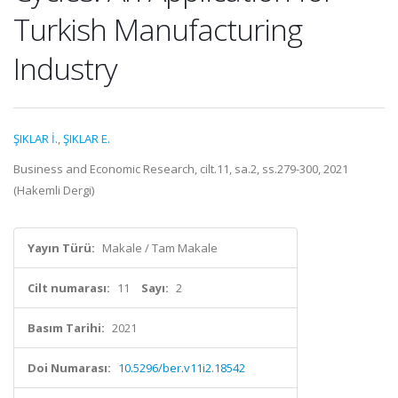
Turkish Manufacturing
Industry
ŞIKLAR İ.
,
ŞIKLAR E.
Business and Economic Research, cilt.11, sa.2, ss.279-300, 2021
(Hakemli Dergi)
Yayın Türü:
Makale / Tam Makale
Cilt numarası:
11
Sayı:
2
Basım Tarihi:
2021
Doi Numarası:
10.5296/ber.v11i2.18542