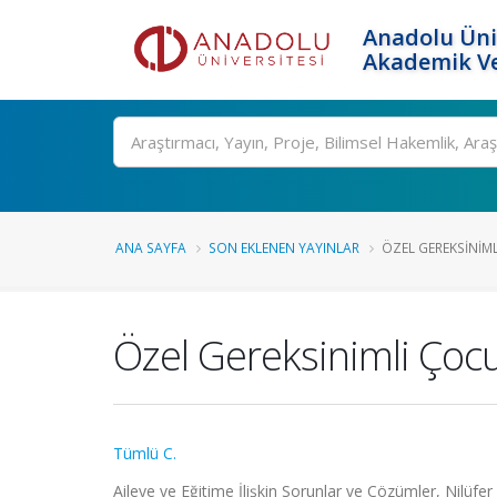
Anadolu Üni
Akademik Ve
Ara
ANA SAYFA
SON EKLENEN YAYINLAR
ÖZEL GEREKSINIML
Özel Gereksinimli Çocu
Tümlü C.
Aileye ve Eğitime İlişkin Sorunlar ve Çözümler, Nilüf