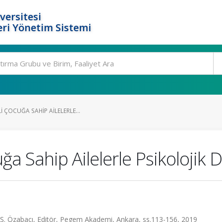
versitesi
ri Yönetim Sistemi
I ÇOCUĞA SAHIP AILELERLE...
ğa Sahip Ailelerle Psikolojik
er Ş. Özabacı, Editör, Pegem Akademi, Ankara, ss.113-156, 2019