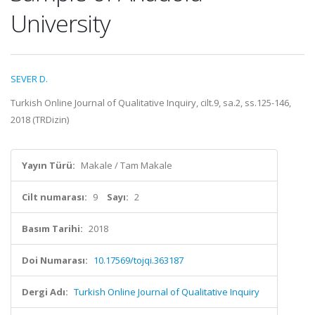
University
SEVER D.
Turkish Online Journal of Qualitative Inquiry, cilt.9, sa.2, ss.125-146,
2018 (TRDizin)
Yayın Türü:
Makale / Tam Makale
Cilt numarası:
9
Sayı:
2
Basım Tarihi:
2018
Doi Numarası:
10.17569/tojqi.363187
Dergi Adı:
Turkish Online Journal of Qualitative Inquiry