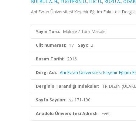
BÜLBÜL A. H.
,
TUĞTEKİN U.
,
İLİC U.
,
KUZU A.
,
ODABA
Ahi Evran Üniversitesi Kırşehir Eğitim Fakültesi Dergisi
Yayın Türü:
Makale / Tam Makale
Cilt numarası:
17
Sayı:
2
Basım Tarihi:
2016
Dergi Adı:
Ahi Evran Üniversitesi Kırşehir Eğitim F
Derginin Tarandığı İndeksler:
TR DİZİN (ULAK
Sayfa Sayıları:
ss.171-190
Anadolu Üniversitesi Adresli:
Evet