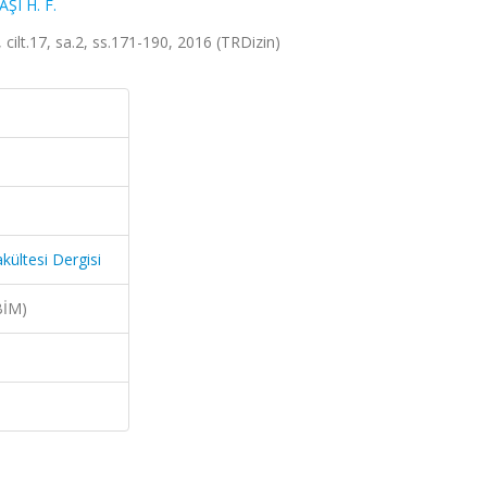
ŞI H. F.
, cilt.17, sa.2, ss.171-190, 2016 (TRDizin)
akültesi Dergisi
BİM)