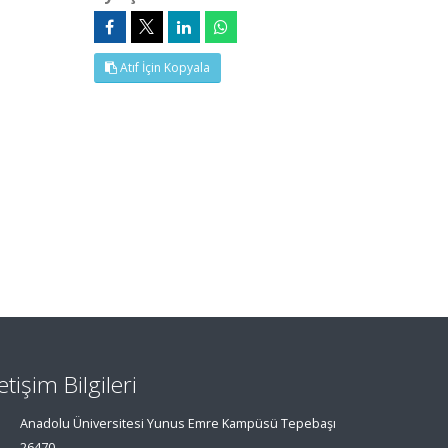
Atıf İçin Kopyala
letişim Bilgileri
Anadolu Üniversitesi Yunus Emre Kampüsü Tepebaşı
26470