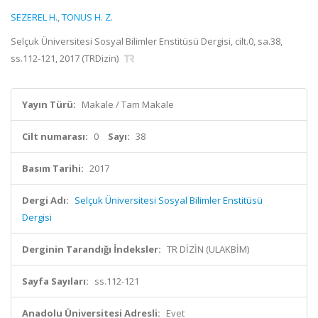
SEZEREL H.
,
TONUS H. Z.
Selçuk Üniversitesi Sosyal Bilimler Enstitüsü Dergisi, cilt.0, sa.38,
ss.112-121, 2017 (TRDizin)
Yayın Türü:
Makale / Tam Makale
Cilt numarası:
0
Sayı:
38
Basım Tarihi:
2017
Dergi Adı:
Selçuk Üniversitesi Sosyal Bilimler Enstitüsü
Dergisi
Derginin Tarandığı İndeksler:
TR DİZİN (ULAKBİM)
Sayfa Sayıları:
ss.112-121
Anadolu Üniversitesi Adresli:
Evet