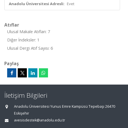
Anadolu Üniversitesi Adresli:
Evet
Atıflar
Ulusal Makale Atıfları: 7
Diğer İndeksler: 1
Ulusal Dergi Atıf Sayısı: 6
Paylaş
İletişim Bilgileri
Anadolu Üniversitesi Yunus Emre Kampüsü Tepebaşı 26470
Eskişehir
avesisdestek@anadolu.edu.tr