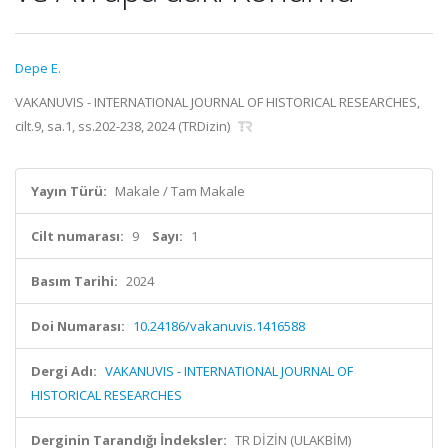
Depe E.
VAKANUVIS - INTERNATIONAL JOURNAL OF HISTORICAL RESEARCHES,
cilt.9, sa.1, ss.202-238, 2024 (TRDizin)
Yayın Türü:
Makale / Tam Makale
Cilt numarası:
9
Sayı:
1
Basım Tarihi:
2024
Doi Numarası:
10.24186/vakanuvis.1416588
Dergi Adı:
VAKANUVIS - INTERNATIONAL JOURNAL OF
HISTORICAL RESEARCHES
Derginin Tarandığı İndeksler:
TR DİZİN (ULAKBİM)