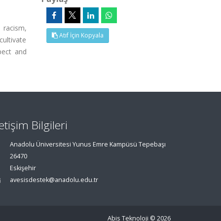
 racism,
Atıf İçin Kopyala
cultivate
pect and
letişim Bilgileri
Anadolu Üniversitesi Yunus Emre Kampüsü Tepebaşı
26470
Eskişehir
avesisdestek@anadolu.edu.tr
Abis Teknoloji
© 2026