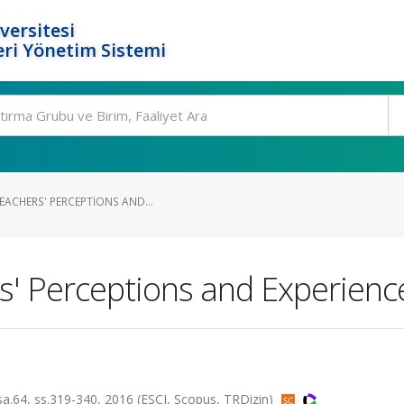
versitesi
ri Yönetim Sistemi
EACHERS' PERCEPTIONS AND...
s' Perceptions and Experiences
, ss.319-340, 2016 (ESCI, Scopus, TRDizin)