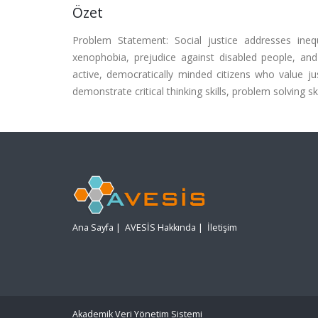
Özet
Problem Statement: Social justice addresses inequa
xenophobia, prejudice against disabled people, and 
active, democratically minded citizens who value ju
demonstrate critical thinking skills, problem solving sk
Ana Sayfa
|
AVESİS Hakkında
|
İletişim
Akademik Veri Yönetim Sistemi