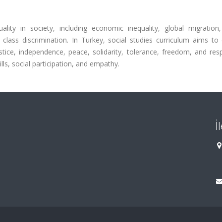
lity in society, including economic inequality, global migration,
class discrimination. In Turkey, social studies curriculum aims to 
stice, independence, peace, solidarity, tolerance, freedom, and res
ills, social participation, and empathy.
İ