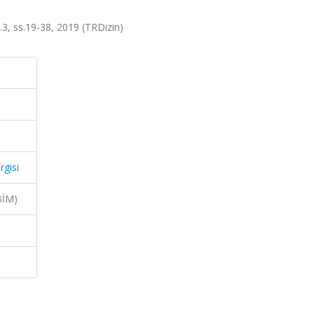
a.3, ss.19-38, 2019 (TRDizin)
rgisi
BİM)