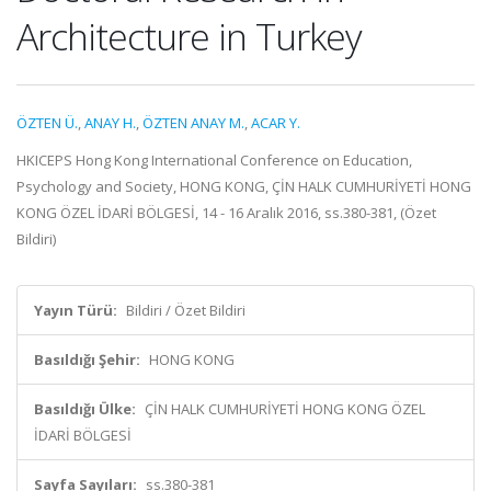
Architecture in Turkey
ÖZTEN Ü.
,
ANAY H.
,
ÖZTEN ANAY M.
,
ACAR Y.
HKICEPS Hong Kong International Conference on Education,
Psychology and Society, HONG KONG, ÇİN HALK CUMHURİYETİ HONG
KONG ÖZEL İDARİ BÖLGESİ, 14 - 16 Aralık 2016, ss.380-381, (Özet
Bildiri)
Yayın Türü:
Bildiri / Özet Bildiri
Basıldığı Şehir:
HONG KONG
Basıldığı Ülke:
ÇİN HALK CUMHURİYETİ HONG KONG ÖZEL
İDARİ BÖLGESİ
Sayfa Sayıları:
ss.380-381