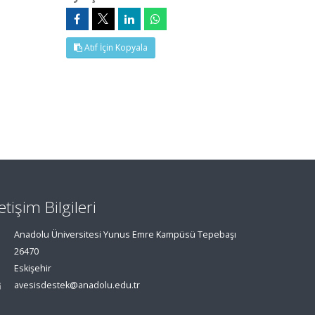
Atıf İçin Kopyala
letişim Bilgileri
Anadolu Üniversitesi Yunus Emre Kampüsü Tepebaşı
26470
Eskişehir
avesisdestek@anadolu.edu.tr