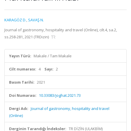
KARAGÖZ D.
,
SAVAŞ N.
Journal of gastronomy, hospitality and travel (Online), cilt.4, sa.2,
ss.258-281, 2021 (TRDizin)
Yayın Türü:
Makale / Tam Makale
Cilt numarası:
4
Sayı:
2
Basım Tarihi:
2021
Doi Numarası:
10.33083/joghat.2021.73
Dergi Adı:
Journal of gastronomy, hospitality and travel
(Online)
Derginin Tarandığı İndeksler:
TR DİZİN (ULAKBİM)