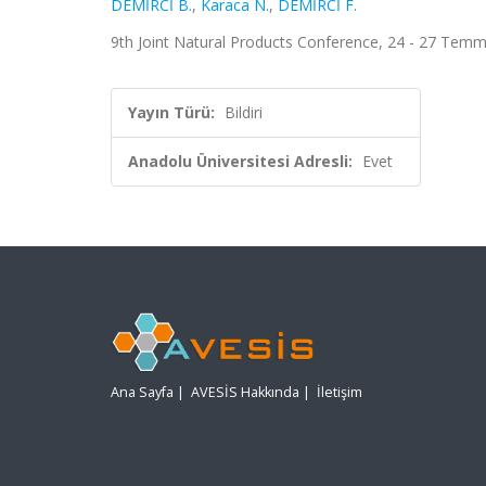
DEMİRCİ B.
,
Karaca N.
,
DEMİRCİ F.
9th Joint Natural Products Conference, 24 - 27 Tem
Yayın Türü:
Bildiri
Anadolu Üniversitesi Adresli:
Evet
Ana Sayfa
|
AVESİS Hakkında
|
İletişim