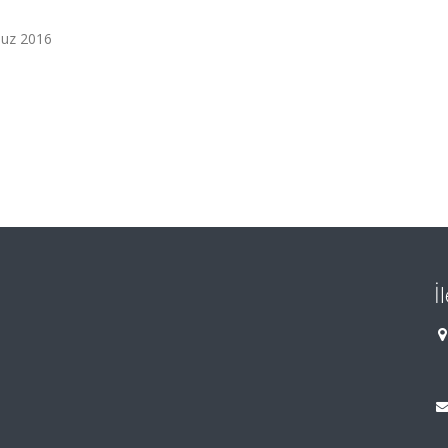
muz 2016
İ