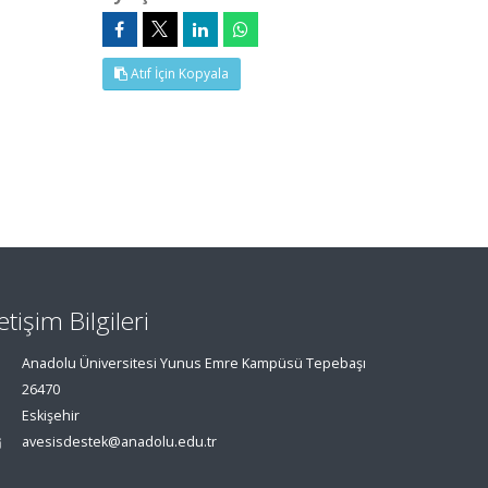
Atıf İçin Kopyala
letişim Bilgileri
Anadolu Üniversitesi Yunus Emre Kampüsü Tepebaşı
26470
Eskişehir
avesisdestek@anadolu.edu.tr