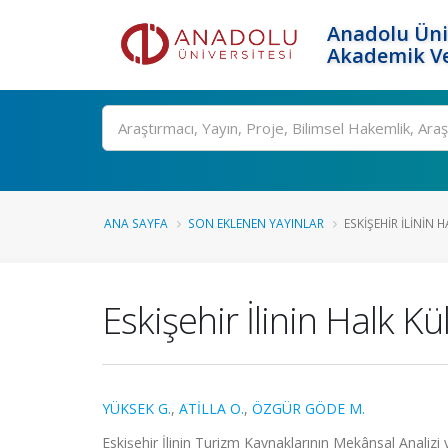
Anadolu Üni
Akademik Ve
Ara
ANA SAYFA
SON EKLENEN YAYINLAR
ESKIŞEHIR İLININ 
Eskişehir İlinin Halk K
YÜKSEK G.
,
ATİLLA O.
,
ÖZGÜR GÖDE M.
Eskişehir İlinin Turizm Kaynaklarının Mekânsal Analizi