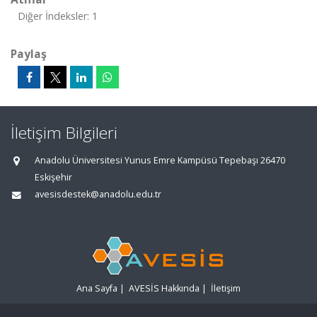
Diğer İndeksler: 1
Paylaş
İletişim Bilgileri
Anadolu Üniversitesi Yunus Emre Kampüsü Tepebaşı 26470
Eskişehir
avesisdestek@anadolu.edu.tr
Ana Sayfa
|
AVESİS Hakkında
|
İletişim