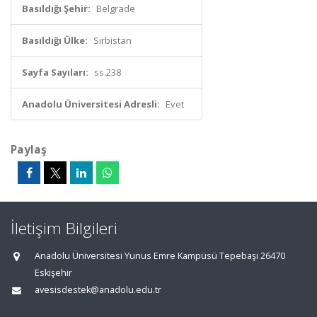
Basıldığı Şehir:
Belgrade
Basıldığı Ülke:
Sırbistan
Sayfa Sayıları:
ss.238
Anadolu Üniversitesi Adresli:
Evet
Paylaş
İletişim Bilgileri
Anadolu Üniversitesi Yunus Emre Kampüsü Tepebaşı 26470
Eskişehir
avesisdestek@anadolu.edu.tr