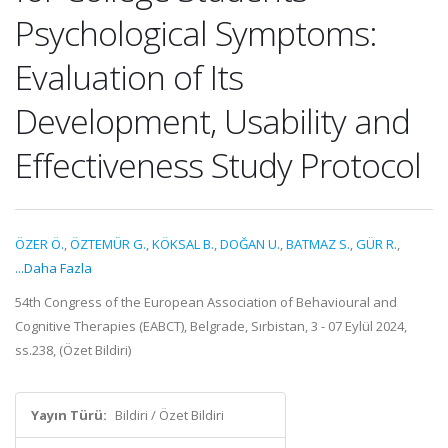
Psychological Symptoms:
Evaluation of Its
Development, Usability and
Effectiveness Study Protocol
ÖZER Ö.
,
ÖZTEMÜR G.
,
KÖKSAL B.
,
DOĞAN U.
,
BATMAZ S.
,
GÜR R.
,
...Daha Fazla
54th Congress of the European Association of Behavioural and
Cognitive Therapies (EABCT), Belgrade, Sırbistan, 3 - 07 Eylül 2024,
ss.238, (Özet Bildiri)
Yayın Türü:
Bildiri / Özet Bildiri