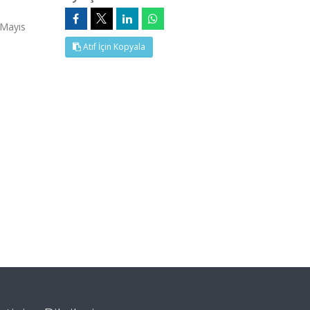
 Mayıs
Atıf İçin Kopyala