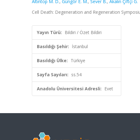
Altıntop M. D.
,
Güngör E. M.
,
Sever B.
,
Akalın Çiftçi G.
Cell Death: Degeneration and Regeneration Symposium, 
Yayın Türü:
Bildiri / Özet Bildiri
Basıldığı Şehir:
İstanbul
Basıldığı Ülke:
Türkiye
Sayfa Sayıları:
ss.54
Anadolu Üniversitesi Adresli:
Evet