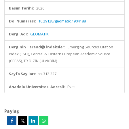
Basım Tarihi:
2026
Doi Numarası:
10.29128/geomatik.1904188
Dergi Adı:
GEOMATIK
Derginin Tarandığı İndeksler:
Emerging Sources Citation
Index (ESCI), Central & Eastern European Academic Source
(CEEAS), TR DİZİN (ULAKBİM)
Sayfa Sayıları:
ss.312-327
Anadolu Üniversitesi Adresli:
Evet
Paylaş