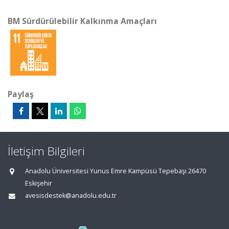
BM Sürdürülebilir Kalkınma Amaçları
Paylaş
İletişim Bilgileri
Anadolu Üniversitesi Yunus Emre Kampüsü Tepebaşı 26470
Eskişehir
avesisdestek@anadolu.edu.tr