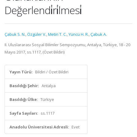
Değerlendi̇ri̇lmesi̇
Çabuk S. N.
,
Özgüler V.
,
Metin T. C.
,
Yüncü H. R.
,
Çabuk A.
II. Uluslararası Sosyal Bilimler Sempozyumu, Antalya, Türkiye, 18 - 20
Mayıs 2017, ss.1117, (Özet Bildiri)
Yayın Türü:
Bildiri / Özet Bildiri
Basıldığı Şehir:
Antalya
Basıldığı Ülke:
Türkiye
Sayfa Sayıları:
ss.1117
Anadolu Üniversitesi Adresli:
Evet