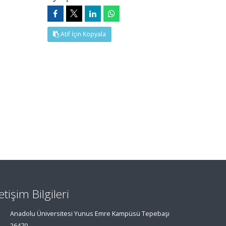
Atıf İçin Kopyala
letişim Bilgileri
Anadolu Üniversitesi Yunus Emre Kampüsü Tepebaşı
26470