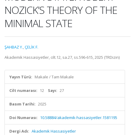
NOZICK’S THEORY OF THE
MINIMAL STATE
ŞAHBAZ Y.
,
ÇELİK F.
Akademik Hassasiyetler, cilt.12, sa.27, ss.596-615, 2025 (TRDizin)
Yayın Türü:
Makale / Tam Makale
Cilt numarası:
12
Sayı:
27
Basım Tarihi:
2025
Doi Numarası:
10.58884/akademik-hassasiyetler.1581195
Dergi Adı:
Akademik Hassasiyetler