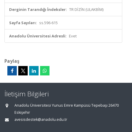
Derginin Tarandığı İndeksler:
TR DİZİN (ULAKBİM)
Sayfa Sayıları:
ss.596-615
Anadolu Üniversitesi Adresli:
Evet
Paylaş
İletişim Bilgileri
Anadolu Üniversitesi Yunus Emre Kampüsü Tepebaşı 26470
Eskişehir
avesisdestek@anadolu.edu.tr