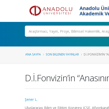
Anadolu Üni
Akademik Ve
Ara
ANA SAYFA
SON EKLENEN YAYINLAR
D.İ.FONVIZIN’IN 
D.İ.Fonvizin’in “Anas
Şener L.
Uluslararası Bilim ve Eğitim Kongresi ICSE, Afyonkarah