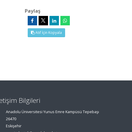
Paylaş
Atıf İçin Kopyala
letişim Bilgileri
Anadolu Üniversitesi Yunus Emre Kampüsü Tepebaşı
26470
Eskişehir