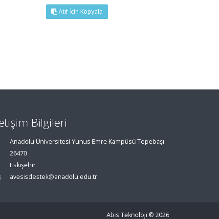
Atıf İçin Kopyala
letişim Bilgileri
Anadolu Üniversitesi Yunus Emre Kampüsü Tepebaşı
26470
Eskişehir
avesisdestek@anadolu.edu.tr
Abis Teknoloji
© 2026