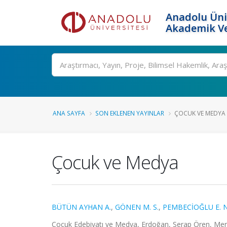
Anadolu Üni
Akademik Ve
Ara
ANA SAYFA
SON EKLENEN YAYINLAR
ÇOCUK VE MEDYA
Çocuk ve Medya
BÜTÜN AYHAN A.
,
GÖNEN M. S.
,
PEMBECİOĞLU E. N
Çocuk Edebiyatı ve Medya, Erdoğan, Serap Ören, Meral,