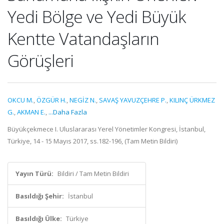
Yedi Bölge ve Yedi Büyük
Kentte Vatandaşların
Görüşleri
OKCU M.
,
ÖZGÜR H.
,
NEGİZ N.
,
SAVAŞ YAVUZÇEHRE P.
,
KILINÇ ÜRKMEZ
G.
,
AKMAN E.
,
...Daha Fazla
Büyükçekmece I. Uluslararası Yerel Yönetimler Kongresi, İstanbul,
Türkiye, 14 - 15 Mayıs 2017, ss.182-196, (Tam Metin Bildiri)
Yayın Türü:
Bildiri / Tam Metin Bildiri
Basıldığı Şehir:
İstanbul
Basıldığı Ülke:
Türkiye