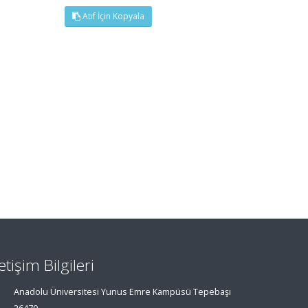
Atıf İçin Kopyala
letişim Bilgileri
Anadolu Üniversitesi Yunus Emre Kampüsü Tepebaşı