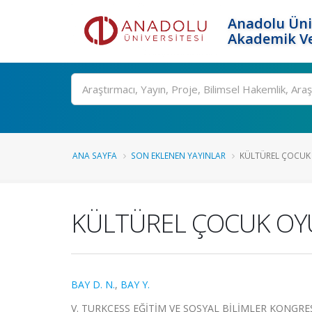
Anadolu Üni
Akademik Ve
Ara
ANA SAYFA
SON EKLENEN YAYINLAR
KÜLTÜREL ÇOCUK O
KÜLTÜREL ÇOCUK OYU
BAY D. N.
,
BAY Y.
V. TURKCESS EĞİTİM VE SOSYAL BİLİMLER KONGRESİ, İst