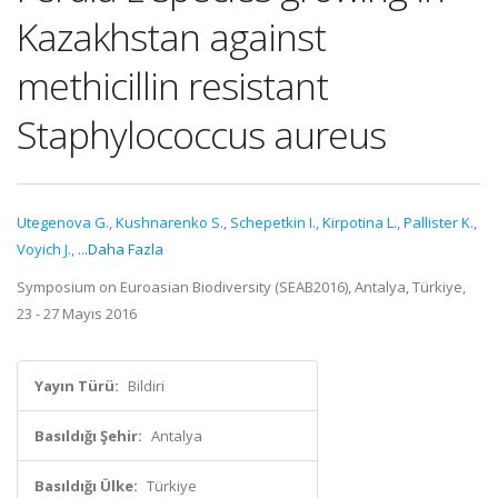
Kazakhstan against
methicillin resistant
Staphylococcus aureus
Utegenova G.
,
Kushnarenko S.
,
Schepetkin I.
,
Kirpotina L.
,
Pallister K.
,
Voyich J.
,
...Daha Fazla
Symposium on Euroasian Biodiversity (SEAB2016), Antalya, Türkiye,
23 - 27 Mayıs 2016
Yayın Türü:
Bildiri
Basıldığı Şehir:
Antalya
Basıldığı Ülke:
Türkiye