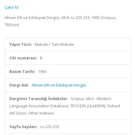
Çakır M.
Alman Dili ve Edebiyatı Dergisi, cilt.8, ss.225-233, 1993 (Scopus,
TRDizin)
Yayın Türü:
Makale / Tam Makale
Cilt numarası:
8
Basım Tarihi:
1993
Dergi Adı:
Alman Dili ve Edebiyatı Dergisi
Derginin Tarandığı İndeksler:
Scopus, MLA - Modern
Language Association Database, TR DİZİN (ULAKBİM), Sobiad
Atıf Dizini, Other Indexes
Sayfa Sayıları:
ss.225-233