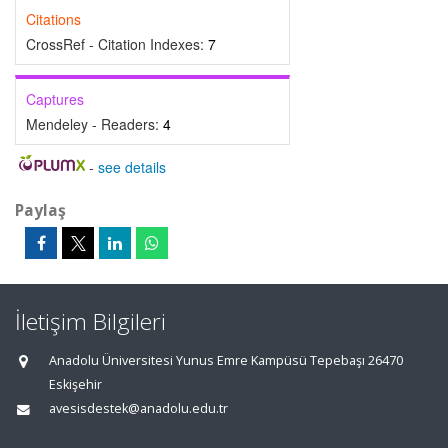
Citations
CrossRef - Citation Indexes:
7
Captures
Mendeley - Readers:
4
-
see details
Paylaş
İletişim Bilgileri
Anadolu Üniversitesi Yunus Emre Kampüsü Tepebaşı 26470
Eskişehir
avesisdestek@anadolu.edu.tr