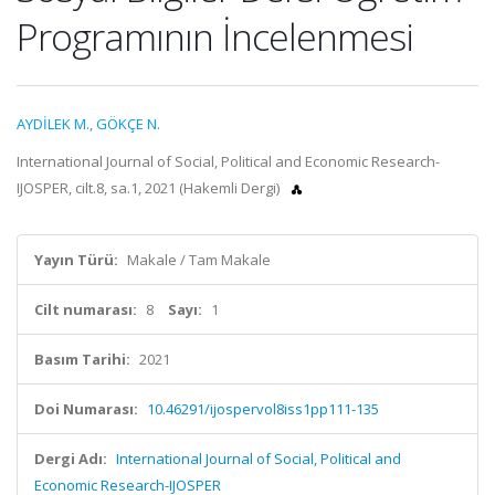
Programının İncelenmesi
AYDİLEK M.
,
GÖKÇE N.
International Journal of Social, Political and Economic Research-
IJOSPER, cilt.8, sa.1, 2021 (Hakemli Dergi)
Yayın Türü:
Makale / Tam Makale
Cilt numarası:
8
Sayı:
1
Basım Tarihi:
2021
Doi Numarası:
10.46291/ijospervol8iss1pp111-135
Dergi Adı:
International Journal of Social, Political and
Economic Research-IJOSPER