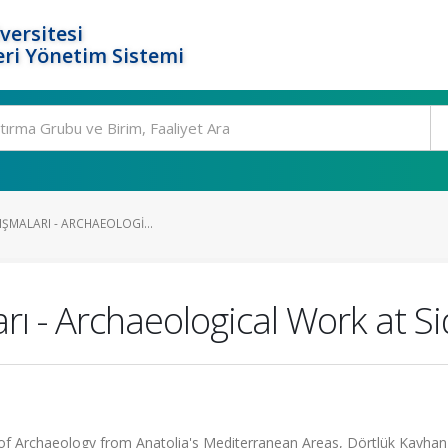
versitesi
ri Yönetim Sistemi
LIŞMALARI - ARCHAEOLOGI...
arı - Archaeological Work at S
f Archaeology from Anatolia's Mediterranean Areas, Dörtlük Kayhan,