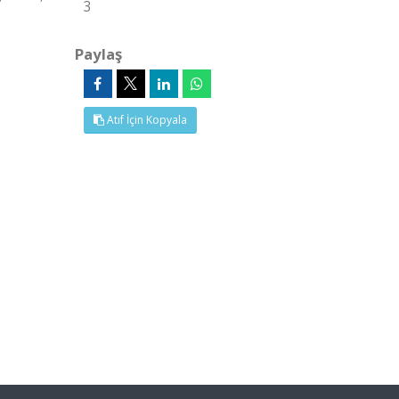
3
Paylaş
Atıf İçin Kopyala