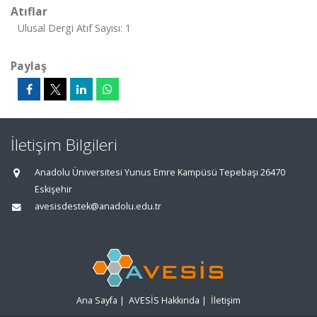
Atıflar
Ulusal Dergi Atıf Sayısı: 1
Paylaş
İletişim Bilgileri
Anadolu Üniversitesi Yunus Emre Kampüsü Tepebaşı 26470
Eskişehir
avesisdestek@anadolu.edu.tr
Ana Sayfa
|
AVESİS Hakkında
|
İletişim