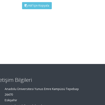
Atıf İçin Kopyala
letişim Bilgileri
Anadolu Üniversitesi Yunus Emre Kampüsü Tepebaşı
26470
Eskişehir