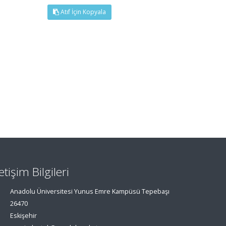
Atıf İçin Kopyala
letişim Bilgileri
Anadolu Üniversitesi Yunus Emre Kampüsü Tepebaşı
26470
Eskişehir