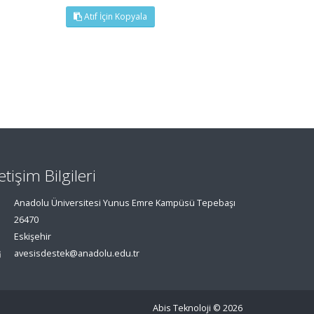
Atıf İçin Kopyala
letişim Bilgileri
Anadolu Üniversitesi Yunus Emre Kampüsü Tepebaşı
26470
Eskişehir
avesisdestek@anadolu.edu.tr
Abis Teknoloji
© 2026