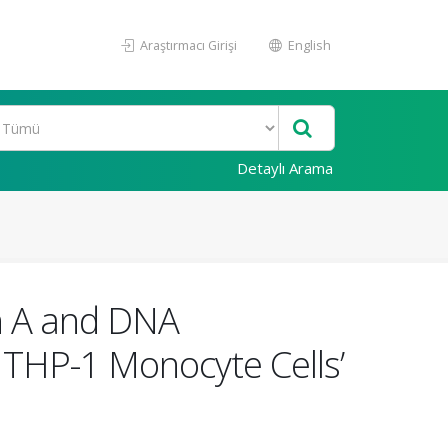
Araştırmacı Girişi
English
Detaylı Arama
in A and DNA
 THP-1 Monocyte Cells’