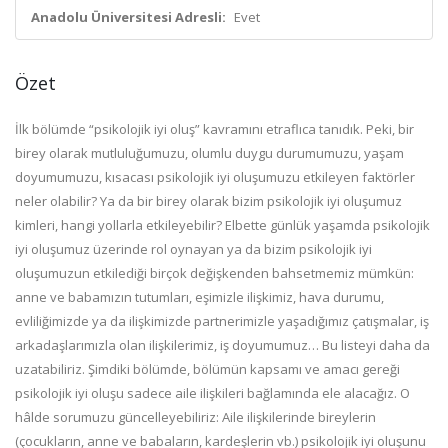
Anadolu Üniversitesi Adresli:
Evet
Özet
İlk bölümde “psikolojik iyi oluş” kavramını etraflıca tanıdık. Peki, bir
birey olarak mutluluğumuzu, olumlu duygu durumumuzu, yaşam
doyumumuzu, kısacası psikolojik iyi oluşumuzu etkileyen faktörler
neler olabilir? Ya da bir birey olarak bizim psikolojik iyi oluşumuz
kimleri, hangi yollarla etkileyebilir? Elbette günlük yaşamda psikolojik
iyi oluşumuz üzerinde rol oynayan ya da bizim psikolojik iyi
oluşumuzun etkilediği birçok değişkenden bahsetmemiz mümkün:
anne ve babamızın tutumları, eşimizle ilişkimiz, hava durumu,
evliliğimizde ya da ilişkimizde partnerimizle yaşadığımız çatışmalar, iş
arkadaşlarımızla olan ilişkilerimiz, iş doyumumuz… Bu listeyi daha da
uzatabiliriz. Şimdiki bölümde, bölümün kapsamı ve amacı gereği
psikolojik iyi oluşu sadece aile ilişkileri bağlamında ele alacağız. O
hâlde sorumuzu güncelleyebiliriz: Aile ilişkilerinde bireylerin
(çocukların, anne ve babaların, kardeşlerin vb.) psikolojik iyi oluşunu