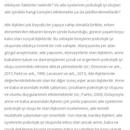
etkileyen faktörler nelerdir? Ve aile üyelerinin psikolojik iyi oluşları
aile içindeki hangi süreçleri etkilemekte ya da şekillendirmektedir?
Aile ilişkileri çok boyutlu bir yapıya sahip olmakla birlikte, erken
dönemlerden itibaren bireyin içinde bulunduğu, görece yaşam boyu
kalıcı olan sosyal ilişkilerdir. Bu sebeple bireylerin psikolojik iyi
oluşunda oldukça önemli bir role sahiptir. Alanyazında yer alan
görgül araştırmalar; aile yapısının, ebeveynlerle olan ilişkilerin, anne
babaların tutum ve davranışlarının çocuk ve ergenlerin psikolojik iyi
oluşu üzerindeki etkisine dikkat çekmektedir (ör.; Dinisman ve ark.,
2017; Field ve ark., 1995; Lavasani ve ark., 2011). Aile ilişkilerinde
değerlendirilebilecek olan bir diğer süreç eşler arası ilişkilerdir. Anne
ve baba arasındaki evlilik çatışması, çocukların psikolojik iyi oluşunu
ve olumlu duygulanımını etkilemektedir (ör.; Parke, 2003). Dolayısıyla
anne ve baba arasındaki ilişkinin çok yönlü yapısının aile üyelerinin
psikolojik iyi oluşu ile olan ilişkisinin incelenmesi, aile temelli
müdahale çalışmaları için önemlidir. Son olarak; kardeş ilişkileri, aile
üyelerinin psikolojik iyi oluşunda etkisi olan ancak anne, baba ve
çocuk ilişkilerine kıyasla nispeten daha az çalışılmış bir konu olarak